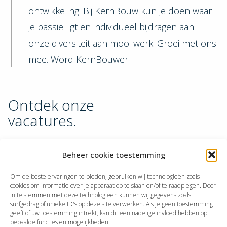
ontwikkeling. Bij KernBouw kun je doen waar
je passie ligt en individueel bijdragen aan
onze diversiteit aan mooi werk. Groei met ons
mee. Word KernBouwer!
Ontdek onze
vacatures.
Beheer cookie toestemming
Lees meer overUitvoerder
Uitvoerder
Om de beste ervaringen te bieden, gebruiken wij technologieën zoals
cookies om informatie over je apparaat op te slaan en/of te raadplegen. Door
in te stemmen met deze technologieën kunnen wij gegevens zoals
Alblasserdam
surfgedrag of unieke ID's op deze site verwerken. Als je geen toestemming
geeft of uw toestemming intrekt, kan dit een nadelige invloed hebben op
Bekijk vacature
bepaalde functies en mogelijkheden.