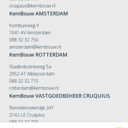
cruquius@kernbouw.nl
KernBouw
AMSTERDAM
Kombuisweg 9
1041 AV Amsterdam
088 32 32 750
amsterdam@kernbouw.nl
KernBouw
ROTTERDAM
Staalindustrieweg 5a
2952 AT Alblasserdam
088 32 32 710
rotterdam@kernbouw.nl
KernBouw
VASTGOEDBEHEER
CRUQUIUS
Bennebroekerdijk 247
2142 LE Cruquius
088 32 32 700