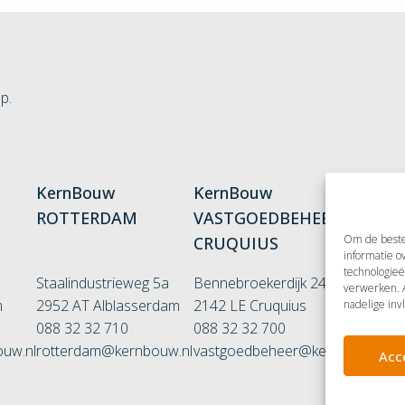
p.
KernBouw
KernBouw
K
ROTTERDAM
VASTGOEDBEHEER
V
Om de beste 
CRUQUIUS
R
informatie o
technologieë
Staalindustrieweg 5a
Bennebroekerdijk 247
Co
verwerken. A
m
2952 AT Alblasserdam
2142 LE Cruquius
1
nadelige inv
088 32 32 710
088 32 32 700
3
uw.nl
rotterdam@kernbouw.nl
vastgoedbeheer@kernbouw.nl
01
Acc
ro