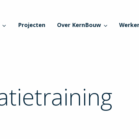
Projecten
Over KernBouw
Werken
tatietraining