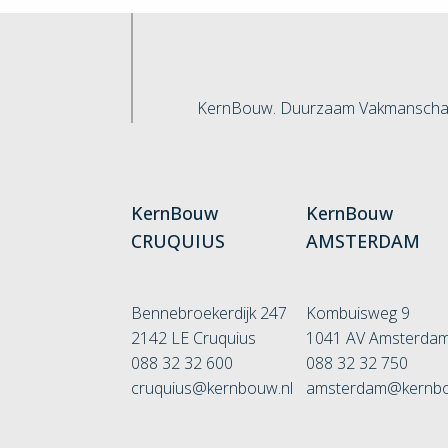
KernBouw. Duurzaam Vakmanscha
KernBouw
KernBouw
CRUQUIUS
AMSTERDAM
Bennebroekerdijk 247
Kombuisweg 9
2142 LE Cruquius
1041 AV Amsterda
088 32 32 600
088 32 32 750
cruquius@kernbouw.nl
amsterdam@kernbo