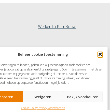
Werken bij KernBouw
Volg ons op
ernBouw
Beheer cookie toestemming
ASTGOEDBEHEER
ervaringen te bieden, gebruiken wij technologieën zoals cookies om
OTTERDAM
ver je apparaat op te slaan en/of te raadplegen. Door in te stemmen met deze
n kunnen wij gegevens zoals surfgedrag of unieke ID's op deze site
Privacy voorwaarden
uwenhovenstraat 9-
ls je geen toestemming geeft of uw toestemming intrekt, kan dit een
Downloads
1
loed hebben op bepaalde functies en mogelijkheden.
113 AA Schiedam
0 42 61 568
epteren
Weigeren
Bekijk voorkeuren
tterdam@kernbouw.nl
Cookie Policy
Privacy voorwaarden