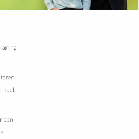
training
iteren
simpel,
ar een
le