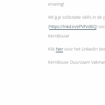
ervaring!
Wil jij je sollicitatie skills in
(
https://lnkd.in/ePVhrd6Q
) vo
KernBouw!
Klik
hier
voor het LinkedIn ber
KernBouw. Duurzaam Vakman