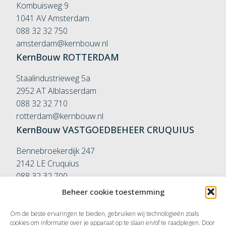
Kombuisweg 9
1041 AV Amsterdam
088 32 32 750
amsterdam@kernbouw.nl
KernBouw
ROTTERDAM
Staalindustrieweg 5a
2952 AT Alblasserdam
088 32 32 710
rotterdam@kernbouw.nl
KernBouw
VASTGOEDBEHEER
CRUQUIUS
Bennebroekerdijk 247
2142 LE Cruquius
088 32 32 700
vastgoedbeheer@kernbouw.nl
Beheer cookie toestemming
KernBouw
VASTGOEDBEHEER
ROTTERDAM
Om de beste ervaringen te bieden, gebruiken wij technologieën zoals
Couwenhovenstraat 9-11
cookies om informatie over je apparaat op te slaan en/of te raadplegen. Door