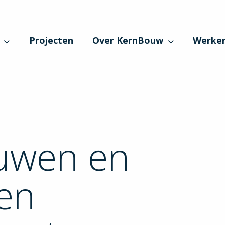
Projecten
Over KernBouw
Werken
uwen en
ten