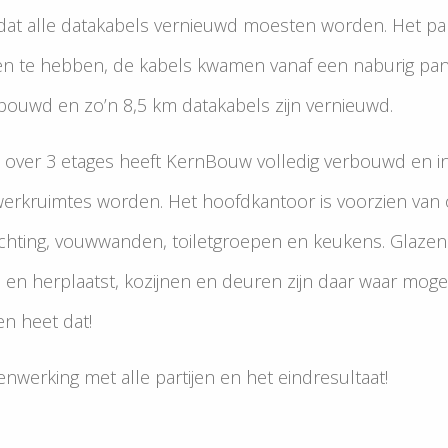
dat alle datakabels vernieuwd moesten worden. Het p
en te hebben, de kabels kwamen vanaf een naburig pa
bouwd en zo’n 8,5 km datakabels zijn vernieuwd.
over 3 etages heeft KernBouw volledig verbouwd en in
erkruimtes worden. Het hoofdkantoor is voorzien van o
chting, vouwwanden, toiletgroepen en keukens. Glazen
 en herplaatst, kozijnen en deuren zijn daar waar mogel
n heet dat!
werking met alle partijen en het eindresultaat!