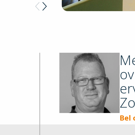
Me
ov
er
Zo
Bel 
" loading="lazy" alt="sander-
schrama">