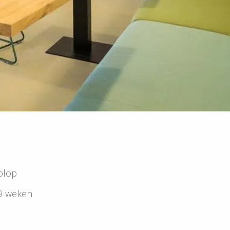
olop
 9 weken