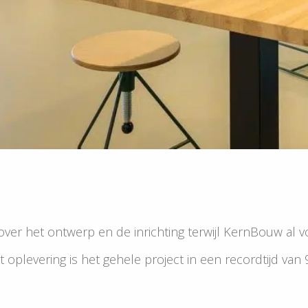
ver het ontwerp en de inrichting terwijl KernBouw al v
t oplevering is het gehele project in een recordtijd van