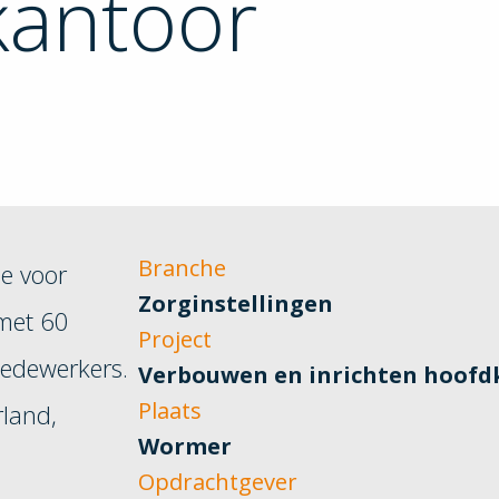
kantoor
Branche
ie voor
Zorginstellingen
met 60
Project
medewerkers.
Verbouwen en inrichten hoofd
Plaats
rland,
Wormer
Opdrachtgever