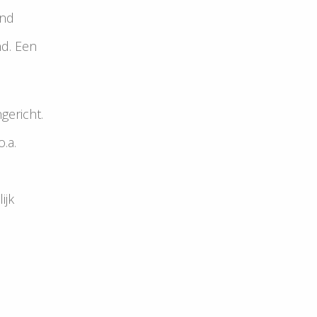
and
nd. Een
gericht.
.a.
ijk