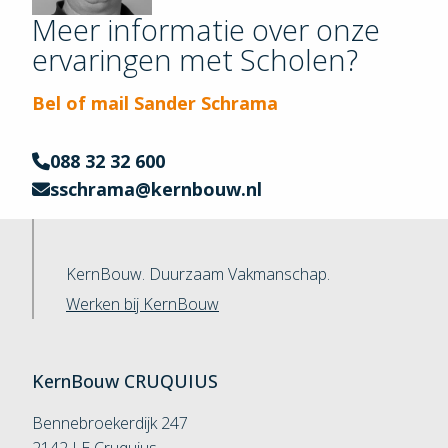
Meer informatie over onze
" loading="lazy"
ervaringen met Scholen?
alt="sander-
schrama">
Bel of mail Sander Schrama
088 32 32 600
sschrama@kernbouw.nl
KernBouw. Duurzaam Vakmanschap.
Werken bij KernBouw
KernBouw
CRUQUIUS
Bennebroekerdijk 247