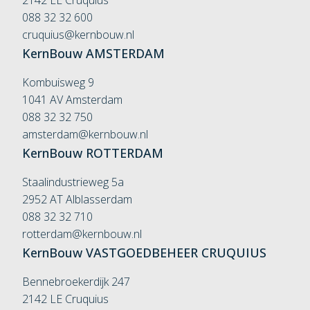
2142 LE Cruquius
088 32 32 600
cruquius@kernbouw.nl
KernBouw
AMSTERDAM
Kombuisweg 9
1041 AV Amsterdam
088 32 32 750
amsterdam@kernbouw.nl
KernBouw
ROTTERDAM
Staalindustrieweg 5a
2952 AT Alblasserdam
088 32 32 710
rotterdam@kernbouw.nl
KernBouw
VASTGOEDBEHEER
CRUQUIUS
Bennebroekerdijk 247
2142 LE Cruquius