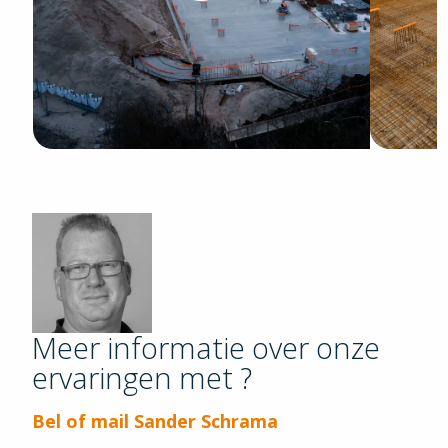
Meer informatie over onze
" loading="lazy"
ervaringen met ?
alt="sander-
schrama">
Bel of mail Sander Schrama