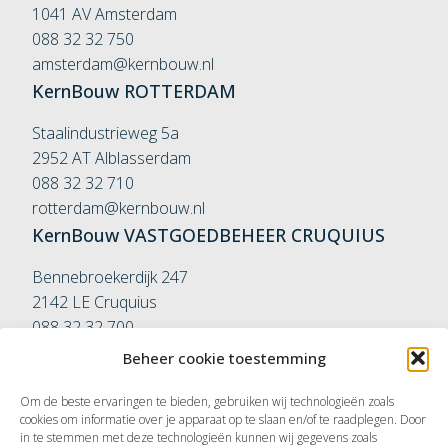
1041 AV Amsterdam
088 32 32 750
amsterdam@kernbouw.nl
KernBouw
ROTTERDAM
Staalindustrieweg 5a
2952 AT Alblasserdam
088 32 32 710
rotterdam@kernbouw.nl
KernBouw
VASTGOEDBEHEER
CRUQUIUS
Bennebroekerdijk 247
2142 LE Cruquius
088 32 32 700
vastgoedbeheer@kernbouw.nl
Beheer cookie toestemming
KernBouw
VASTGOEDBEHEER
ROTTERDAM
Om de beste ervaringen te bieden, gebruiken wij technologieën zoals
Couwenhovenstraat 9-11
cookies om informatie over je apparaat op te slaan en/of te raadplegen. Door
in te stemmen met deze technologieën kunnen wij gegevens zoals
3113 AA Schiedam