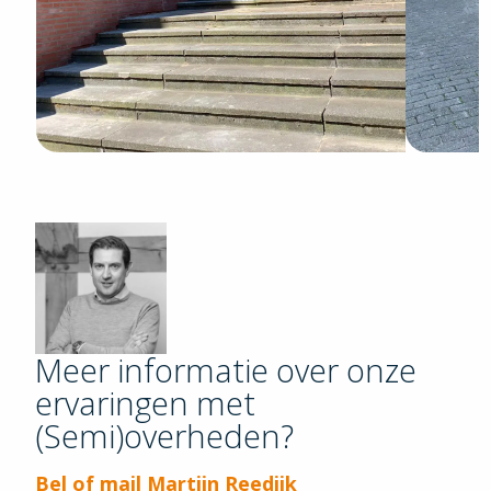
Meer informatie over onze
" loading="lazy"
ervaringen met
alt="martijn-
(Semi)overheden?
reedijk">
Bel of mail Martijn Reedijk