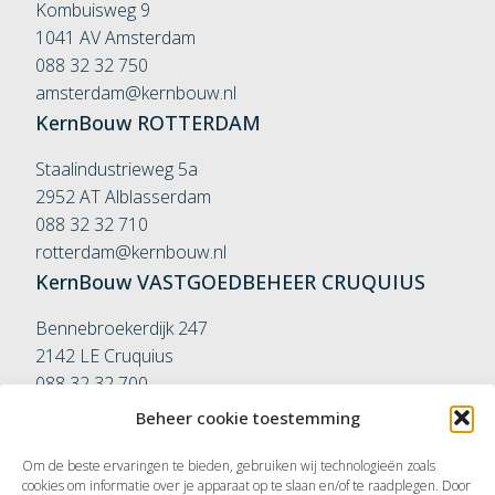
Kombuisweg 9
1041 AV Amsterdam
088 32 32 750
amsterdam@kernbouw.nl
KernBouw
ROTTERDAM
Staalindustrieweg 5a
2952 AT Alblasserdam
088 32 32 710
rotterdam@kernbouw.nl
KernBouw
VASTGOEDBEHEER
CRUQUIUS
Bennebroekerdijk 247
2142 LE Cruquius
088 32 32 700
vastgoedbeheer@kernbouw.nl
Beheer cookie toestemming
KernBouw
VASTGOEDBEHEER
ROTTERDAM
Om de beste ervaringen te bieden, gebruiken wij technologieën zoals
Couwenhovenstraat 9-11
cookies om informatie over je apparaat op te slaan en/of te raadplegen. Door