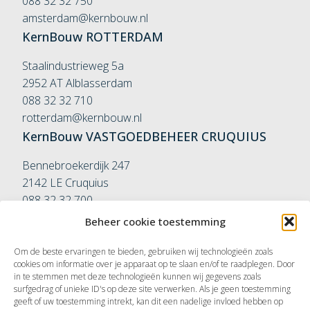
088 32 32 750
amsterdam@kernbouw.nl
KernBouw
ROTTERDAM
Staalindustrieweg 5a
2952 AT Alblasserdam
088 32 32 710
rotterdam@kernbouw.nl
KernBouw
VASTGOEDBEHEER
CRUQUIUS
Bennebroekerdijk 247
2142 LE Cruquius
088 32 32 700
vastgoedbeheer@kernbouw.nl
Beheer cookie toestemming
KernBouw
VASTGOEDBEHEER
ROTTERDAM
Om de beste ervaringen te bieden, gebruiken wij technologieën zoals
Couwenhovenstraat 9-11
cookies om informatie over je apparaat op te slaan en/of te raadplegen. Door
in te stemmen met deze technologieën kunnen wij gegevens zoals
3113 AA Schiedam
surfgedrag of unieke ID's op deze site verwerken. Als je geen toestemming
010 42 61 568
geeft of uw toestemming intrekt, kan dit een nadelige invloed hebben op