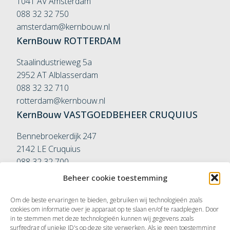
1041 AV Amsterdam
088 32 32 750
amsterdam@kernbouw.nl
KernBouw
ROTTERDAM
Staalindustrieweg 5a
2952 AT Alblasserdam
088 32 32 710
rotterdam@kernbouw.nl
KernBouw
VASTGOEDBEHEER
CRUQUIUS
Bennebroekerdijk 247
2142 LE Cruquius
088 32 32 700
vastgoedbeheer@kernbouw.nl
Beheer cookie toestemming
KernBouw
VASTGOEDBEHEER
ROTTERDAM
Om de beste ervaringen te bieden, gebruiken wij technologieën zoals
Couwenhovenstraat 9-11
cookies om informatie over je apparaat op te slaan en/of te raadplegen. Door
in te stemmen met deze technologieën kunnen wij gegevens zoals
3113 AA Schiedam
surfgedrag of unieke ID's op deze site verwerken. Als je geen toestemming