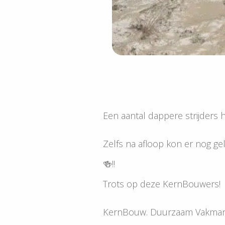
Een aantal dappere strijder
Zelfs na afloop kon er nog g
🍻!!
Trots op deze KernBouwers!
KernBouw. Duurzaam Vakman