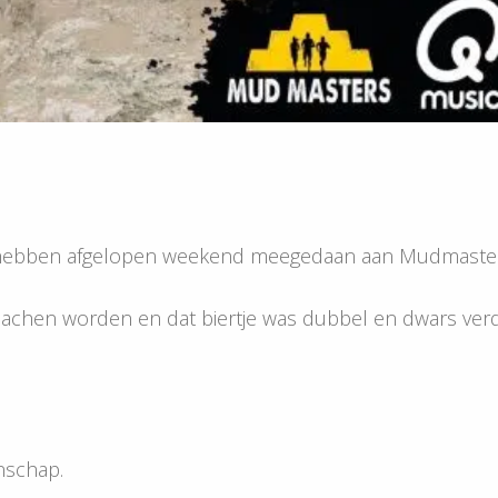
s hebben afgelopen weekend meegedaan aan Mudmaste
elachen worden en dat biertje was dubbel en dwars ver
schap.