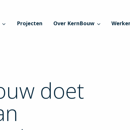
Projecten
Over KernBouw
Werken
ouw doet
an