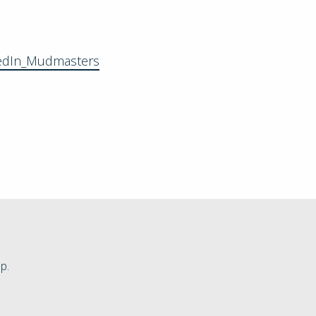
edIn_Mudmasters
p.