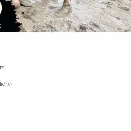
rs.
diend