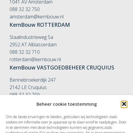
1041 AV Amsterdam
088 32 32 750
amsterdam@kernbouw.nl
KernBouw
ROTTERDAM
Staalindustrieweg 5a
2952 AT Alblasserdam
088 32 32 710
rotterdam@kernbouw.nl
KernBouw
VASTGOEDBEHEER
CRUQUIUS
Bennebroekerdijk 247
2142 LE Cruquius
088 32 32 700
vastgoedbeheer@kernbouw.nl
Beheer cookie toestemming
KernBouw
VASTGOEDBEHEER
ROTTERDAM
Om de beste ervaringen te bieden, gebruiken wij technologieën zoals
Couwenhovenstraat 9-11
cookies om informatie over je apparaat op te slaan en/of te raadplegen. Door
in te stemmen met deze technologieën kunnen wij gegevens zoals
3113 AA Schiedam
surfgedrag of unieke ID's op deze site verwerken. Als je geen toestemming