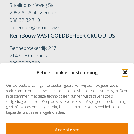
Staalindustrieweg 5a
2952 AT Alblasserdam
088 32 32 710
rotterdam@kernbouw.nl
KernBouw
VASTGOEDBEHEER
CRUQUIUS
Bennebroekerdijk 247
2142 LE Cruquius
088 32 32 700
vastgoedbeheer@kernbouw.nl
Beheer cookie toestemming
KernBouw
VASTGOEDBEHEER
ROTTERDAM
Om de beste ervaringen te bieden, gebruiken wij technologieën zoals
Couwenhovenstraat 9-11
cookies om informatie over je apparaat op te slaan en/of te raadplegen. Door
in te stemmen met deze technologieën kunnen wij gegevens zoals
3113 AA Schiedam
surfgedrag of unieke ID's op deze site verwerken. Als je geen toestemming
010 42 61 568
geeft of uw toestemming intrekt, kan dit een nadelige invloed hebben op
bepaalde functies en mogelijkheden.
rotterdam@kernbouw.nl
Volg ons op
Accepteren