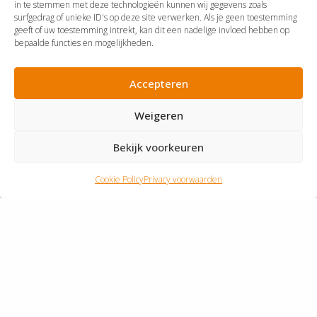
in te stemmen met deze technologieën kunnen wij gegevens zoals
surfgedrag of unieke ID's op deze site verwerken. Als je geen toestemming
geeft of uw toestemming intrekt, kan dit een nadelige invloed hebben op
bepaalde functies en mogelijkheden.
Accepteren
Weigeren
Nieuwbouw Stedin
Bekijk voorkeuren
transformatorstation Oudenrijn
Cookie Policy
Privacy voorwaarden
Bekijk project
Bekijk project Nieuwbouw Stedin koppelstation
Maasvlakte